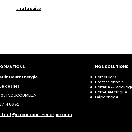
Lire la suite
FORMATIONS
NOS SOLUTIONS
cuit Court Energie
Particuliers
Professionnels
rue des Iles
Batterie & Stockag
Borne électrique
400 PLOUGOUMELEN
Dépannage
97 14 56 52
ntact@circuitcourt-energie.com