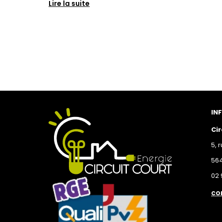
Lire la suite
IN
Cir
5, 
56
02 
co