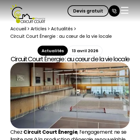
Devis gratuit
Fermer 
Accueil
Articles
Actualités
Circuit Court Énergie : au cœur de la vie locale
Actualités
13 avril 2026
Circuit Court Énergie : au cœur de la vie locale
Chez
Circuit Court Énergie
, l’engagement ne se
limite pas à la production d’énergie renouvelable.