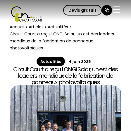
Devis gratuit
Fermer 
Accueil
Articles
Actualités
Circuit Court a reçu LONGi Solar, un est des leaders
mondiaux de la fabrication de panneaux
photovoltaïques
Actualités
4 juin 2025
Circuit Court a reçu LONGi Solar, un est des
leaders mondiaux de la fabrication de
panneaux photovoltaïques