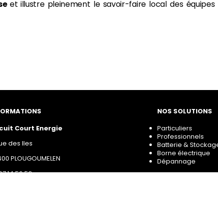
ise
et
illustre pleinement le savoir-faire local des équi
FORMATIONS
NOS SOLUTIONS
cuit Court Energie
Particuliers
Professionnels
rue des Iles
Batterie & Stockag
Borne électrique
400 PLOUGOUMELEN
Dépannage
97 14 56 52
ntact@circuitcourt-energie.com