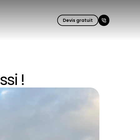
Fermer le m
Devis gratuit
si !