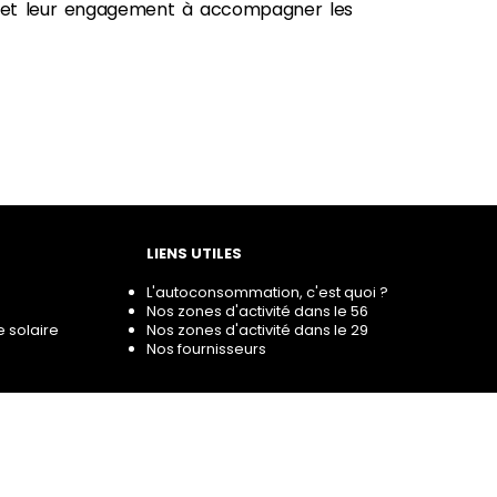
pes et leur engagement à accompagner les
LIENS UTILES
L'autoconsommation, c'est quoi ?
Nos zones d'activité dans le 56
e solaire
Nos zones d'activité dans le 29
Nos fournisseurs