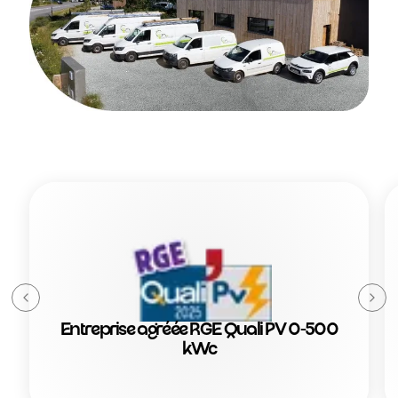
Déplacer vers la gauche
Dépl
Entreprise agréée RGE Quali PV 0-500
kWc