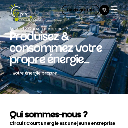
Devis gratuit
Fermer 
Accueil
Qui sommes nous ?
Produisez &
consommez votre
propre énergie...
...votre énergie propre
Qui sommes-nous ?
Circuit Court Energie est une jeune entreprise